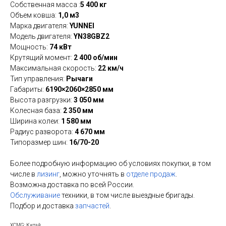
Собственная масса :
5 400 кг
Объем ковша:
1,0 м3
Марка двигателя:
YUNNEI
Модель двигателя:
YN38GBZ2
Мощность:
74 кВт
Крутящий момент:
2 400 об/мин
Максимальная скорость:
22 км/ч
Тип управления:
Рычаги
Габариты:
6190×2060×2850 мм
Высота разгрузки:
3 050 мм
Колесная база:
2 350 мм
Ширина колеи:
1 580 мм
Радиус разворота:
4 670 мм
Типоразмер шин:
16/70-20
Более подробную информацию об условиях покупки, в том
числе в
лизинг
, можно уточнять в
отделе продаж
.
Возможна доставка по всей России.
Обслуживание
техники, в том числе выездные бригады.
Подбор и доставка
запчастей
.
XCMG: Китай