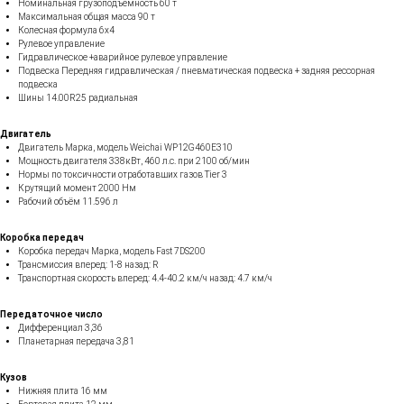
Номинальная грузоподъемность 60 т
Максимальная общая масса 90 т
Колесная формула 6х4
Рулевое управление
Гидравлическое +аварийное рулевое управление
Подвеска Передняя гидравлическая / пневматическая подвеска + задняя рессорная
подвеска
Шины 14.00R25 радиальная
Двигатель
Двигатель Марка, модель Weichai WP12G460E310
Мощность двигателя 338кВт, 460 л.с. при 2100 об/мин
Нормы по токсичности отработавших газов Tier 3
Крутящий момент 2000 Нм
Рабочий объём 11.596 л
Коробка передач
Коробка передач Марка, модель Fast 7DS200
Трансмиссия вперед: 1-8 назад: R
Транспортная скорость вперед: 4.4-40.2 км/ч назад: 4.7 км/ч
Передаточное число
Дифференциал 3,36
Планетарная передача 3,81
Кузов
Нижняя плита 16 мм