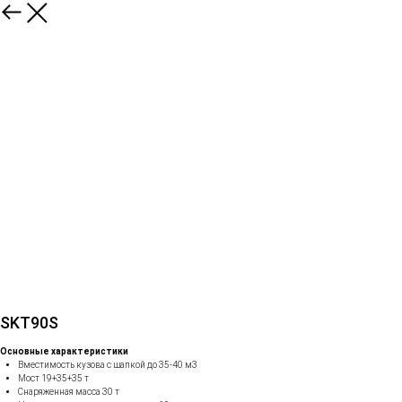
SKT90S
Основные характеристики
Вместимость кузова с шапкой до 35-40 м3
Мост 19+35+35 т
Снаряженная масса 30 т