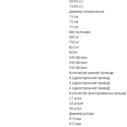
50-90 л.с.
70-90 л.с.
Диаметр измельчения
15 см
15 см
15 см
Вес мульчера
690 кг
750 кг
820 кг
ВОМ
540 об/мин
540 об/мин
540 об/мин
Количество ремней привода
4 (односторонний привод)
4 (односторонний привод)
4 (односторонний привод)
Количество фиксированных резцов
27 штук
33 штуки
39 штук
Диаметр ротора
410 мм
410 мм