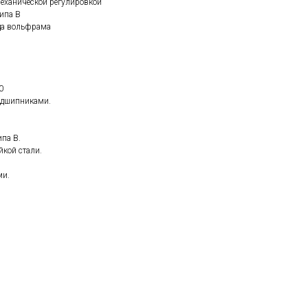
еханической регулировкой
ипа B
да вольфрама
0
одшипниками.
па B.
йкой стали.
ми.