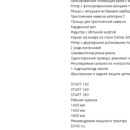
Фиксированная толкающая рама с м
Ротор с фиксированными резцами т
Резцы с четырьмя вставками карби
Трехточечная навеска категории 2
Пальцы для трехточечной навески
Карданный вал
Редуктор с обгонной муфтой
Каркас мульчера из стали Domex 60
Ротор с двурядными роликовыми п
2 ряда контрножей.
Самовентилируемые ремни.
Односторонний привод с ремнями ти
Регулируемые салазки из износосто
1 гидроцилиндр капота.
Фронтальная и задняя защита цепя
START 140
START 160
START 180
Рабочая ширина
1400 мм
1600 мм
1800 мм
Рекомендуемая мощность трактора
50-90 л.с.